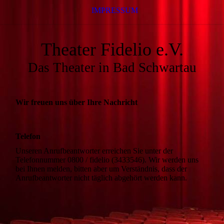
IMPRESSUM
Theater Fidelio e.V.
Das Theater in Bad Schwartau
Wir freuen uns über Ihre Nachricht
Telefon
Unseren Anrufbeantworter erreichen Sie unter der
Telefonnummer 0800 / fidelio (3433546). Wir werden uns
bei Ihnen melden, bitten aber um Verständnis, dass der
Anrufbeantworter nicht täglich abgehört werden kann.