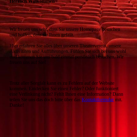
Herzlich Willkommen
Wir freuen uns sehr, dass Sie unsere Homepage besuchen
und hoffen, dass sie Ihnen gefällt.
Hier erfahren Sie alles über unseren Theaterverein, unsere
Aktivitäten und Aufführungen. Fühlen Sie sich bei uns wohl
und kommen Sie uns bald einmal persönlich besuchen. Wir
freuen uns auf Sie!
Trotz aller Sorgfalt kann es zu Fehlern auf der Website
kommen. Entdecken Sie einen Fehler? Oder funktioniert
eine Verlinkung nicht? Fehlt Ihnen eine Information? Dann
teilen Sie uns das doch bitte über das
Kontaktformular
mit.
Danke!