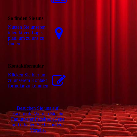
So finden Sie uns
Nutzen Sie unseren
interaktiven La­ge­
plan, um zu uns zu
finden
Kontaktformular
Klicken Sie hier um
zu unserem Kon­takt­
for­mu­lar zu kommen
Besuchen Sie uns auf
Facebook! Werden Sie ein
Fan unserer Facebook Seite
und erhalten Sie besondere
Vorteile.