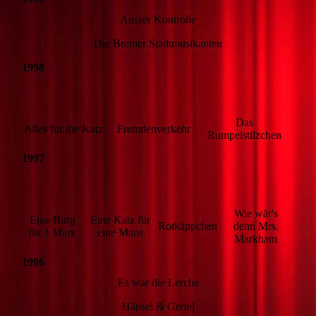
Ausser Kontrolle
Die Bremer Stadtmusikanten
1998
Das
Alles für die Katz
Fremdenverkehr
Rumpelstilzchen
1997
Wie wär's
Eine Burg
Eine Katz für
Rotkäppchen
denn Mrs.
für 1 Mark
eine Maus
Markham
1996
Es war die Lerche
Hänsel & Gretel