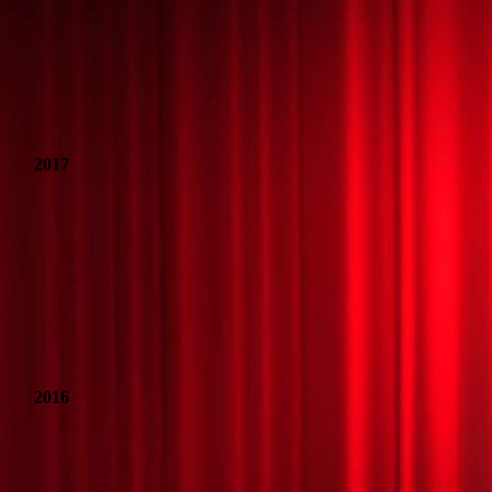
Eiskalt erwischt
Frauenpension
Kikerikiste
2017
Das Gasthaus an der Trave
Scherz beiseite
Und ewig rauschen die Gelder
Rettet Schneewittchen
2016
Der Zauberer von Oz
Ein voll verrueckter Freitag