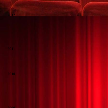
Pippi auf den 7 Meeren
2012
Ausser Kontrolle
Das Dschungelbuch
2011
Der Wolf und die 7 Zicklein
2010
Rund um Kap Horn
Wanted Robin Hood
2009