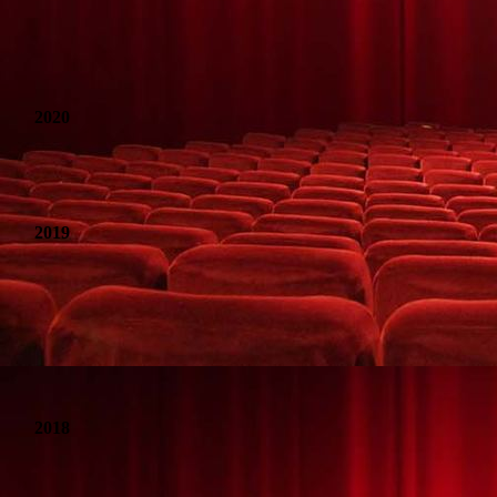
Ein Engel für Scrooge
Ein Plan geht schief
2020
Der Henker vom Kaltenhof
2019
Das Ueberraschungseis
30 Jahre Fidelio - Die Show
Wenn schon falsch, dann richtig
2018
Rolf's Hasengeschichte