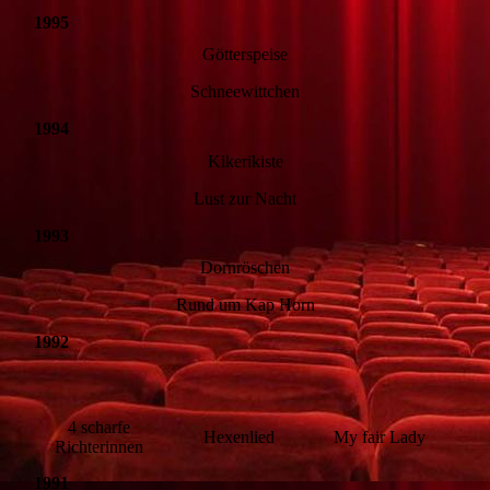
1995
Götterspeise
Schneewittchen
1994
Kikerikiste
Lust zur Nacht
1993
Dornröschen
Rund um Kap Horn
1992
4 scharfe
Hexenlied
My fair Lady
Richterinnen
1991