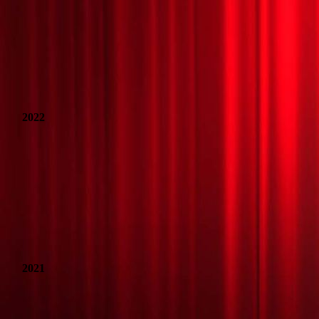
2022
Rolfs Hasengeschichte
Plakat_Kuhstall
Der_perfekte_Weihnachtsmann_mit_Text 1
Ein fast perfektes Alibi
2021
Vor der Waffel bist Du tot