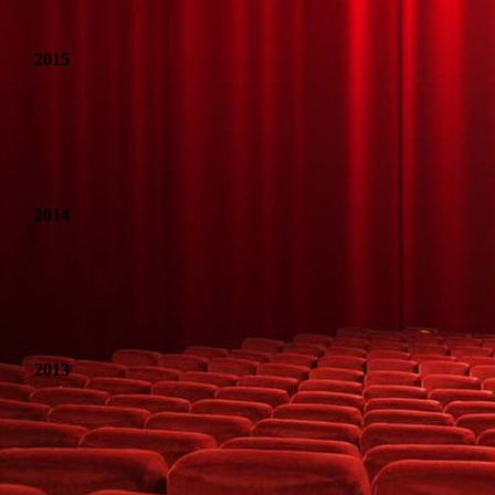
2015
Chaos in der Zauberschule
Luegen haben junge Beine
2014
Kontrollverlust
Und alles auf Krankenschein
2013
Das Kartenhaus
Mein Mann, der faehrt zur See