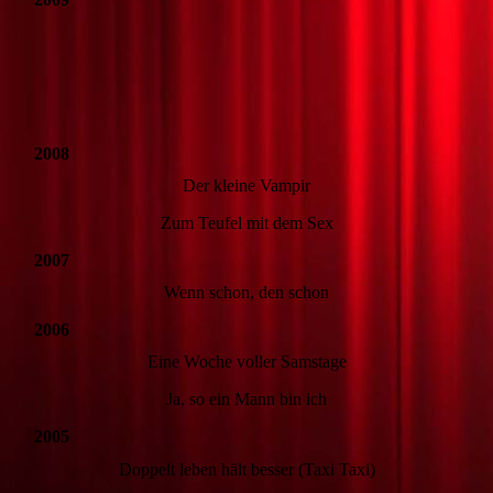
Die Bremer Stadtmusikanten
Schließ die Augen, denk an England
2008
Der kleine Vampir
Zum Teufel mit dem Sex
2007
Wenn schon, den schon
2006
Eine Woche voller Samstage
Ja, so ein Mann bin ich
2005
Doppelt leben hält besser (Taxi Taxi)