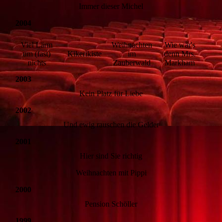
Immer dieser Michel
2004
Viel Lärm
Weihnachten
Wie wär's
um (fast)
Kikerikiste
im
denn Mrs.
nichts
Zauberwald
Markham
2003
Kein Platz für Liebe
2002
Und ewig rauschen die Gelder
2001
Hier sind Sie richtig
Weihnachten mit Pippi
2000
Pension Schöller
1999